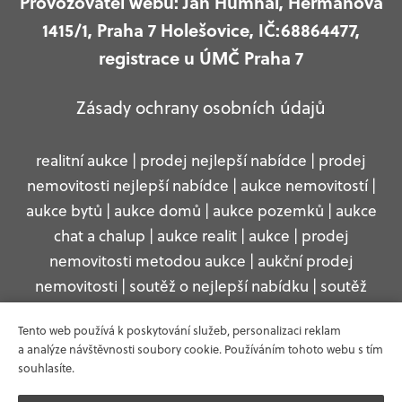
Provozovatel webu: Jan Humhal, Heřmanova
1415/1, Praha 7 Holešovice, IČ:68864477,
registrace u ÚMČ Praha 7
Zásady ochrany osobních údajů
realitní aukce | prodej nejlepší nabídce | prodej
nemovitosti nejlepší nabídce | aukce nemovitostí |
aukce bytů | aukce domů | aukce pozemků | aukce
chat a chalup | aukce realit | aukce | prodej
nemovitosti metodou aukce | aukční prodej
nemovitosti | soutěž o nejlepší nabídku | soutěž
nabídek | soutěž kupních nabídek | prodej metodou
Tento web používá k poskytování služeb, personalizaci reklam
soutěže | moderní obálková metoda | nejlepší
a analýze návštěvnosti soubory cookie. Používáním tohoto webu s tím
nabídka vyhrává | nejlepší nabídka vítězí
souhlasíte.