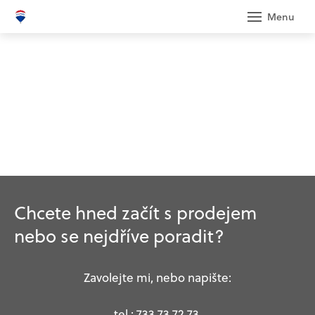
Menu
Reali
Humh
Prode
Odha
Refe
Člán
Chcete hned začít s prodejem
nebo se nejdříve poradit?
Kont
Reali
Zavolejte mi, nebo napište:
tel.: 733 73 72 73